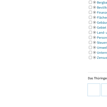
Bergba
Bevölk
Finanz
Fläche
Gebäu
Gebiet
Land- 
Person
Steuer
Umwel
Untern
Zensu
Das Thüringer