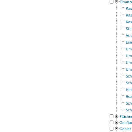
Finanz
Kas
Kas
Ka
Ste
Aus
Ein
Uml
Uml
Uml
Uml
Sch
Sch
Heb
Rea
Sch
Sch
Fläche
Gebäu
Gebiet