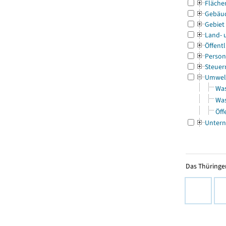
Fläche
Gebäu
Gebiet
Land- 
Öffentl
Person
Steuer
Umwel
Was
Was
Öff
Untern
Das Thüringer