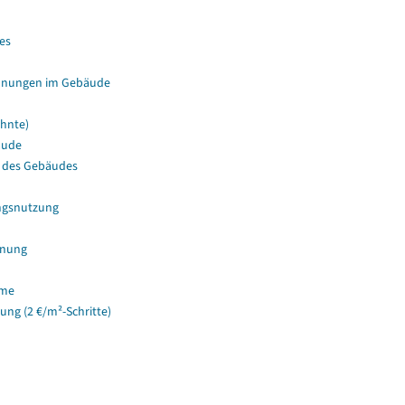
es
hnungen im Gebäude
hnte)
äude
 des Gebäudes
ngsnutzung
hnung
ume
g (2 €/m²-Schritte)