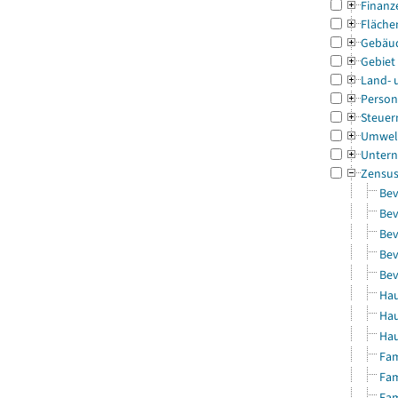
Finanz
Fläche
Gebäu
Gebiet
Land- 
Person
Steuer
Umwel
Untern
Zensu
Bev
Bev
Bev
Bev
Bev
Hau
Hau
Hau
Fam
Fam
Fam