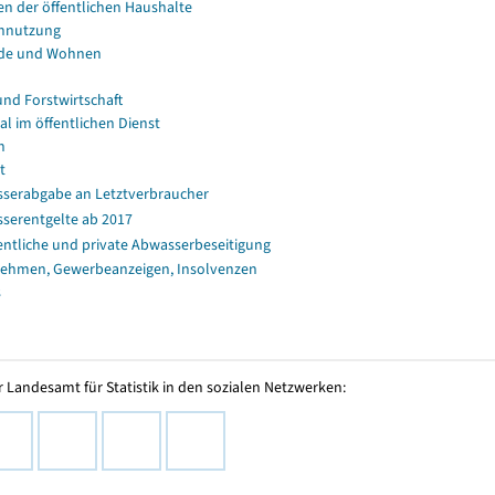
en der öffentlichen Haushalte
nnutzung
de und Wohnen
und Forstwirtschaft
al im öffentlichen Dienst
n
t
serabgabe an Letztverbraucher
serentgelte ab 2017
entliche und private Abwasserbeseitigung
ehmen, Gewerbeanzeigen, Insolvenzen
s
 Landesamt für Statistik in den sozialen Netzwerken: