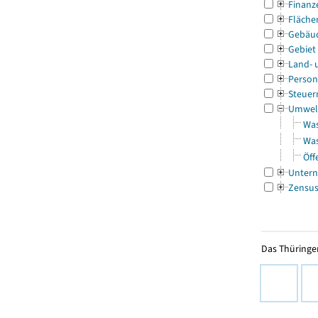
Finanz
Fläche
Gebäu
Gebiet
Land- 
Person
Steuer
Umwel
Was
Was
Öff
Untern
Zensu
Das Thüringer