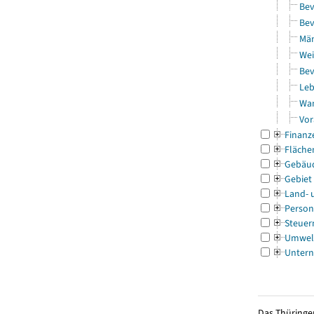
Bev
Bev
Män
Wei
Bev
Leb
Wa
Vor
Finanz
Fläche
Gebäu
Gebiet
Land- 
Person
Steuer
Umwel
Untern
Das Thüringer