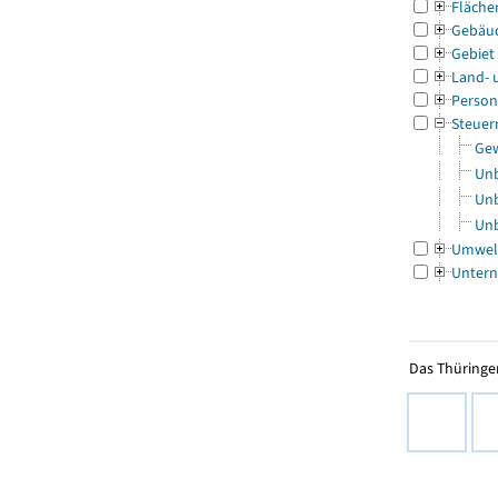
Fläche
Gebäu
Gebiet
Land- 
Person
Steuer
Gew
Unb
Unb
Unb
Umwel
Untern
Das Thüringer