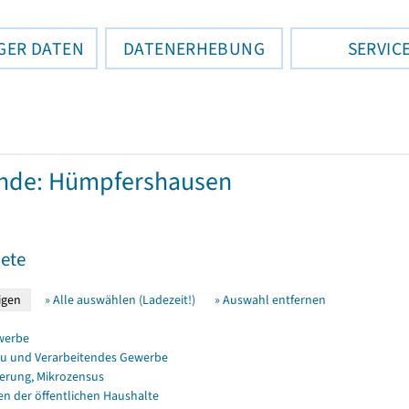
GER DATEN
DATENERHEBUNG
SERVIC
nde: Hümpfershausen
ete
» Alle auswählen (Ladezeit!)
» Auswahl entfernen
werbe
u und Verarbeitendes Gewerbe
erung, Mikrozensus
en der öffentlichen Haushalte