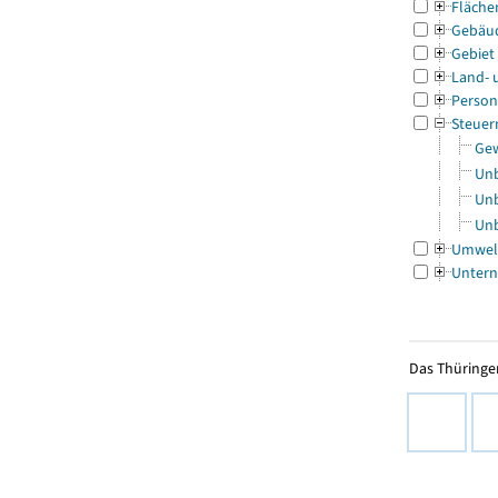
Fläche
Gebäu
Gebiet
Land- 
Person
Steuer
Gew
Unb
Unb
Unb
Umwel
Untern
Das Thüringer