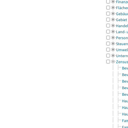
Finanz
Fläche
Gebäu
Gebiet
Handel
Land- 
Person
Steuer
Umwel
Untern
Zensu
Bev
Bev
Bev
Bev
Bev
Hau
Hau
Hau
Fam
Fam