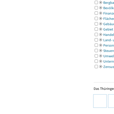
Bergba
Bevölk
Finanz
Fläche
Gebäu
Gebiet
Handel
Land- 
Person
Steuer
Umwel
Untern
Zensu
Das Thüringer