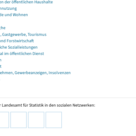
en der öffentlichen Haushalte
nnutzung
de und Wohnen
che
, Gastgewerbe, Tourismus
und Forstwirtschaft
iche Sozialleistungen
al im öffentlichen Dienst
n
t
ehmen, Gewerbeanzeigen, Insolvenzen
s
 Landesamt für Statistik in den sozialen Netzwerken: