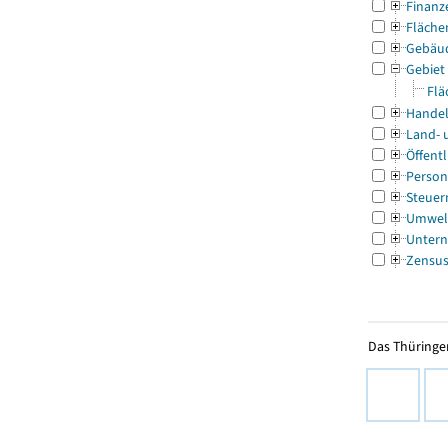
Finanz
Fläche
Gebäu
Gebiet
Flä
Handel
Land- 
Öffentl
Person
Steuer
Umwel
Untern
Zensu
Das Thüringer