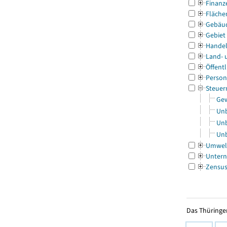
Finanz
Fläche
Gebäu
Gebiet
Handel
Land- 
Öffentl
Person
Steuer
Gew
Unb
Unb
Unb
Umwel
Untern
Zensu
Das Thüringer