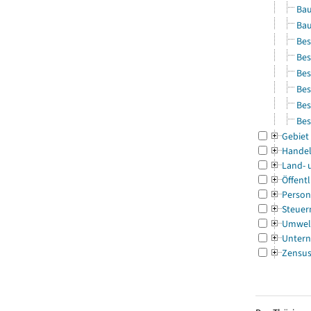
Bau
Bau
Bes
Bes
Bes
Bes
Bes
Bes
Gebiet
Handel
Land- 
Öffentl
Person
Steuer
Umwel
Untern
Zensu