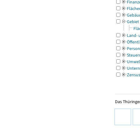
Finanz
Fläche
Gebäu
Gebiet
Flä
Land- 
Öffentl
Person
Steuer
Umwel
Untern
Zensu
Das Thüringer