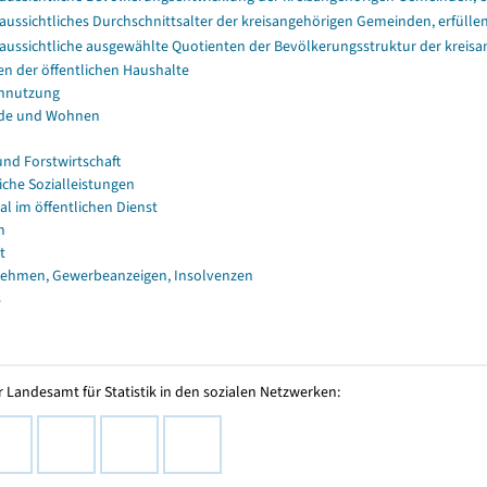
aussichtliches Durchschnittsalter der kreisangehörigen Gemeinden, erfüll
aussichtliche ausgewählte Quotienten der Bevölkerungsstruktur der kreis
en der öffentlichen Haushalte
nnutzung
de und Wohnen
und Forstwirtschaft
iche Sozialleistungen
al im öffentlichen Dienst
n
t
ehmen, Gewerbeanzeigen, Insolvenzen
s
 Landesamt für Statistik in den sozialen Netzwerken: