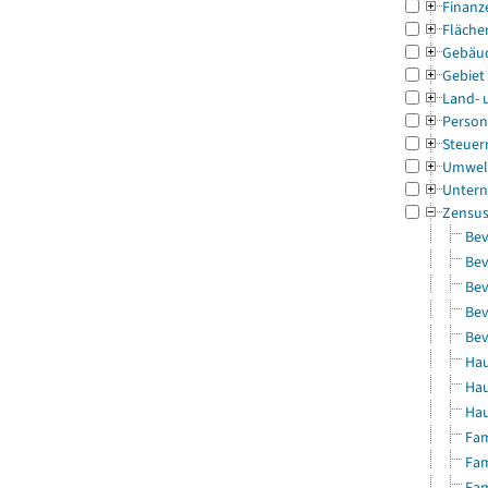
Finanz
Fläche
Gebäu
Gebiet
Land- 
Person
Steuer
Umwel
Untern
Zensu
Bev
Bev
Bev
Bev
Bev
Hau
Hau
Hau
Fam
Fam
Fam