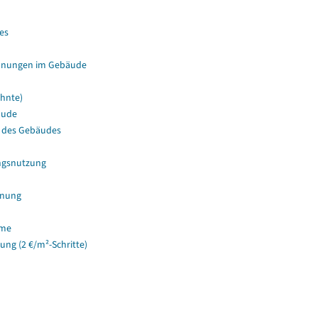
es
hnungen im Gebäude
hnte)
äude
 des Gebäudes
ngsnutzung
hnung
ume
g (2 €/m²-Schritte)