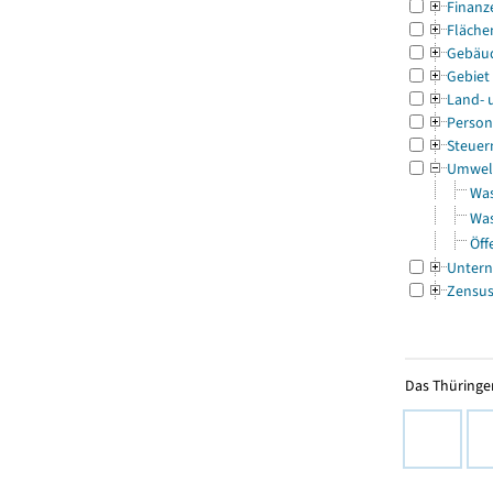
Finanz
Fläche
Gebäu
Gebiet
Land- 
Person
Steuer
Umwel
Was
Was
Öff
Untern
Zensu
Das Thüringer