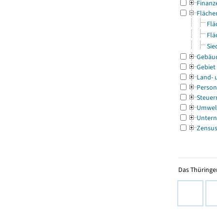
Finanz
Fläche
Flä
Flä
Sie
Gebäu
Gebiet
Land- 
Person
Steuer
Umwel
Untern
Zensu
Das Thüringer