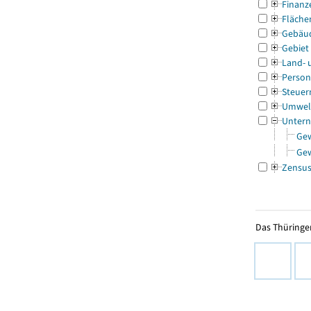
Finanz
Fläche
Gebäu
Gebiet
Land- 
Person
Steuer
Umwel
Untern
Ge
Ge
Zensu
Das Thüringer