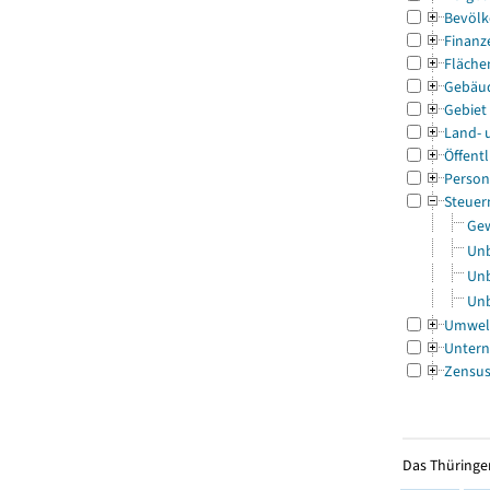
Bevölk
Finanz
Fläche
Gebäu
Gebiet
Land- 
Öffentl
Person
Steuer
Gew
Unb
Unb
Unb
Umwel
Untern
Zensu
Das Thüringer