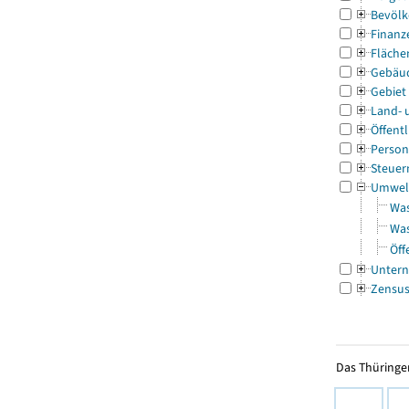
Bevölk
Finanz
Fläche
Gebäu
Gebiet
Land- 
Öffentl
Person
Steuer
Umwel
Was
Was
Öff
Untern
Zensu
Das Thüringer