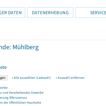
GER DATEN
DATENERHEBUNG
SERVIC
nde: Mühlberg
ete
» Alle auswählen (Ladezeit!)
» Auswahl entfernen
werbe
u und Verarbeitendes Gewerbe
erung, Mikrozensus
en der öffentlichen Haushalte