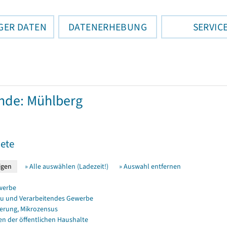
GER DATEN
DATENERHEBUNG
SERVIC
nde: Mühlberg
ete
» Alle auswählen (Ladezeit!)
» Auswahl entfernen
werbe
u und Verarbeitendes Gewerbe
erung, Mikrozensus
en der öffentlichen Haushalte