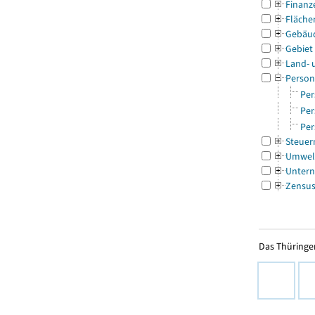
Finanz
Fläche
Gebäu
Gebiet
Land- 
Person
Per
Per
Per
Steuer
Umwel
Untern
Zensu
Das Thüringer