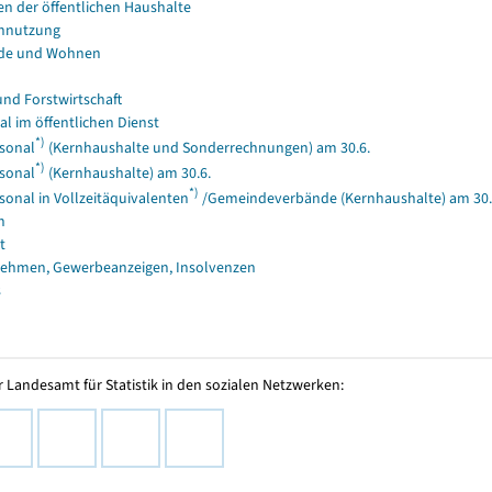
en der öffentlichen Haushalte
nnutzung
de und Wohnen
und Forstwirtschaft
al im öffentlichen Dienst
*)
sonal
(Kernhaushalte und Sonderrechnungen) am 30.6.
*)
sonal
(Kernhaushalte) am 30.6.
*)
sonal in Vollzeitäquivalenten
/Gemeindeverbände (Kernhaushalte) am 30.
n
t
ehmen, Gewerbeanzeigen, Insolvenzen
s
 Landesamt für Statistik in den sozialen Netzwerken: