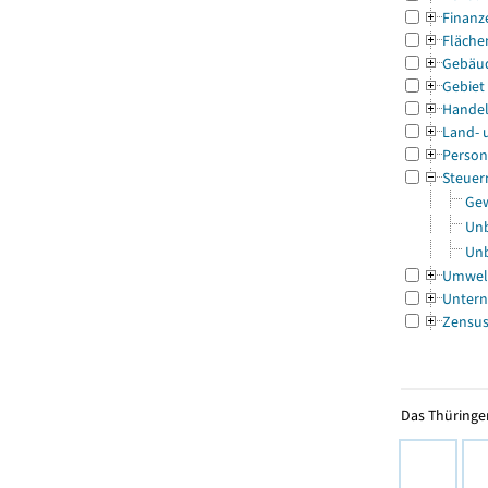
Finanz
Fläche
Gebäu
Gebiet
Handel
Land- 
Person
Steuer
Gew
Unb
Unb
Umwel
Untern
Zensu
Das Thüringer