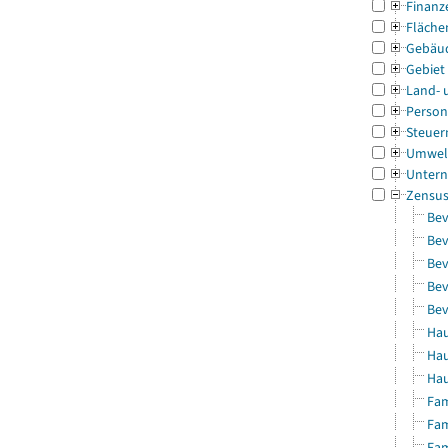
Finanz
Fläche
Gebäu
Gebiet
Land- 
Person
Steuer
Umwel
Untern
Zensu
Bev
Bev
Bev
Bev
Bev
Hau
Hau
Hau
Fam
Fam
Fam