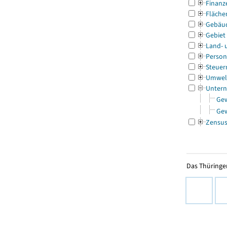
Finanz
Fläche
Gebäu
Gebiet
Land- 
Person
Steuer
Umwel
Untern
Ge
Ge
Zensu
Das Thüringer