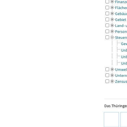
Finanz
Fläche
Gebäu
Gebiet
Land- 
Person
Steuer
Gew
Unb
Unb
Unb
Umwel
Untern
Zensu
Das Thüringer