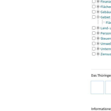
Finanz
Fläche
Gebäu
Gebiet
Flä
Land- 
Person
Steuer
Umwel
Untern
Zensu
Das Thüringer
Informationen