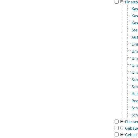
Finanz
Kas
Kas
Ka
Ste
Aus
Ein
Uml
Uml
Uml
Uml
Sch
Sch
Heb
Rea
Sch
Sch
Fläche
Gebäu
Gebiet