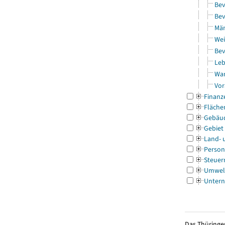
Bev
Bev
Män
Wei
Bev
Leb
Wa
Vor
Finanz
Fläche
Gebäu
Gebiet
Land- 
Person
Steuer
Umwel
Untern
Das Thüringer