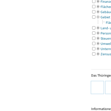
Finanz
Fläche
Gebäu
Gebiet
Flä
Land- 
Person
Steuer
Umwel
Untern
Zensu
Das Thüringer
Informationen