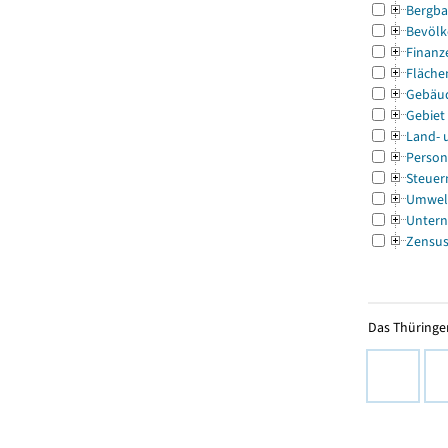
Bergba
Bevölk
Finanz
Fläche
Gebäu
Gebiet
Land- 
Person
Steuer
Umwel
Untern
Zensu
Das Thüringer