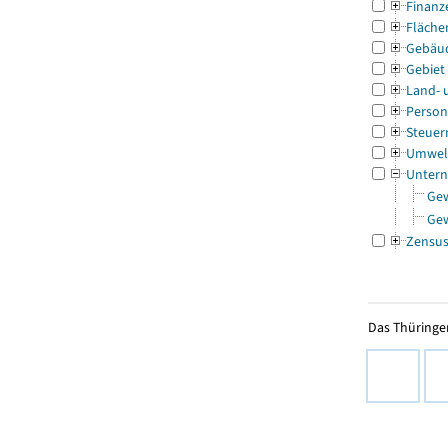
Finanz
Fläche
Gebäu
Gebiet
Land- 
Person
Steuer
Umwel
Untern
Ge
Ge
Zensu
Das Thüringer