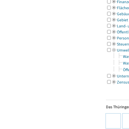
Finanz
Fläche
Gebäu
Gebiet
Land- 
Öffentl
Person
Steuer
Umwel
Was
Was
Öff
Untern
Zensu
Das Thüringer