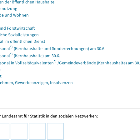
en der öffentlichen Haushalte
nnutzung
de und Wohnen
und Forstwirtschaft
iche Sozialleistungen
al im öffentlichen Dienst
*)
sonal
(Kernhaushalte und Sonderrechnungen) am 30.6.
*)
sonal
(Kernhaushalte) am 30.6.
*)
sonal in Vollzeitäquivalenten
/Gemeindeverbände (Kernhaushalte) am 30.
n
t
ehmen, Gewerbeanzeigen, Insolvenzen
s
 Landesamt für Statistik in den sozialen Netzwerken: