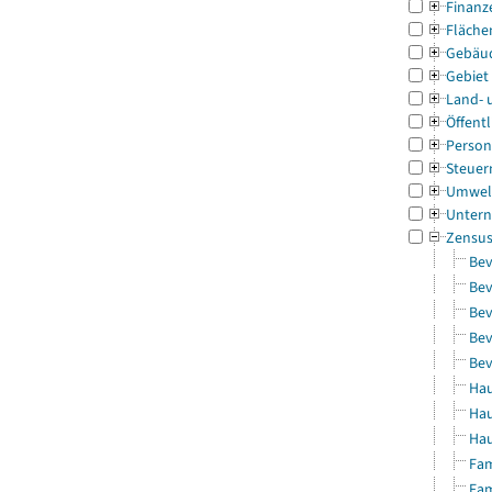
Finanz
Fläche
Gebäu
Gebiet
Land- 
Öffentl
Person
Steuer
Umwel
Untern
Zensu
Bev
Bev
Bev
Bev
Bev
Hau
Hau
Hau
Fam
Fam