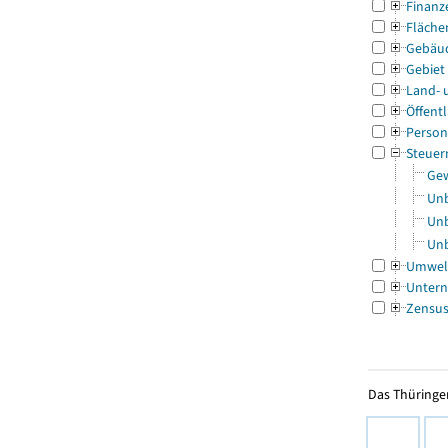
Finanz
Fläche
Gebäu
Gebiet
Land- 
Öffentl
Person
Steuer
Gew
Unb
Unb
Unb
Umwel
Untern
Zensu
Das Thüringer