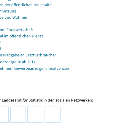
en der öffentlichen Haushalte
nnutzung
de und Wohnen
und Forstwirtschaft
al im öffentlichen Dienst
n
t
serabgabe an Letztverbraucher
serentgelte ab 2017
ehmen, Gewerbeanzeigen, Insolvenzen
s
 Landesamt für Statistik in den sozialen Netzwerken: