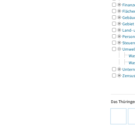
Finanz
Fläche
Gebäu
Gebiet
Land- 
Person
Steuer
Umwel
Was
Was
Untern
Zensu
Das Thüringer