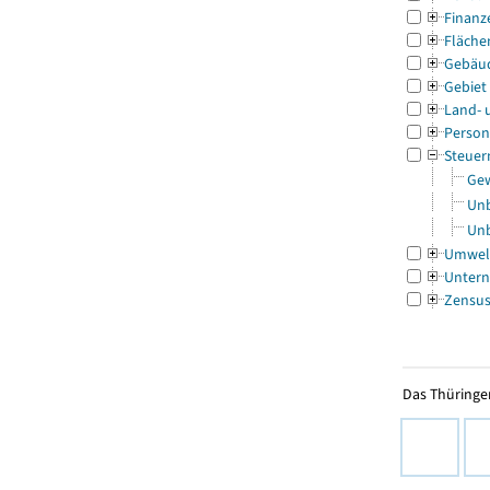
Finanz
Fläche
Gebäu
Gebiet
Land- 
Person
Steuer
Gew
Unb
Unb
Umwel
Untern
Zensu
Das Thüringer