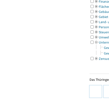
Finanz
Fläche
Gebäu
Gebiet
Land- 
Person
Steuer
Umwel
Untern
Ge
Ge
Zensu
Das Thüringer