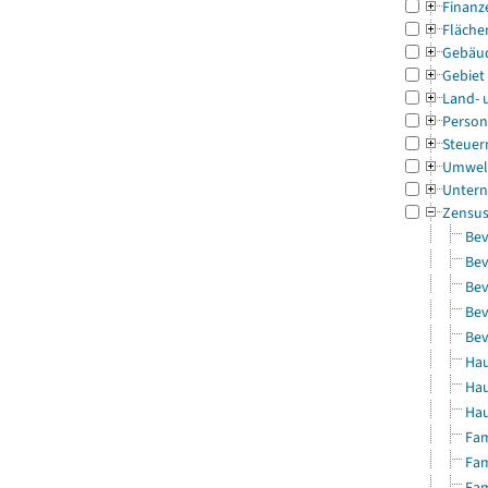
Finanz
Fläche
Gebäu
Gebiet
Land- 
Person
Steuer
Umwel
Untern
Zensu
Bev
Bev
Bev
Bev
Bev
Hau
Hau
Hau
Fam
Fam
Fam