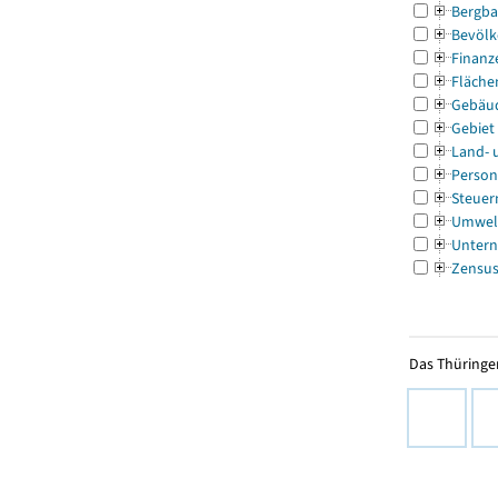
Bergba
Bevölk
Finanz
Fläche
Gebäu
Gebiet
Land- 
Person
Steuer
Umwel
Untern
Zensu
Das Thüringer