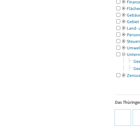
Finanz
Fläche
Gebäu
Gebiet
Land- 
Person
Steuer
Umwel
Untern
Ge
Ge
Zensu
Das Thüringer