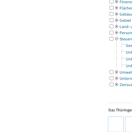
Finanz
Fläche
Gebäu
Gebiet
Land- 
Person
Steuer
Gew
Unb
Unb
Unb
Umwel
Untern
Zensu
Das Thüringer