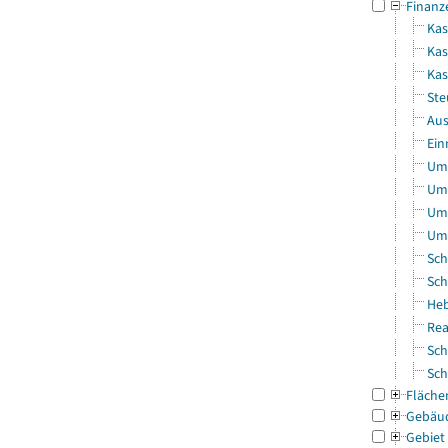
Finanz
Kas
Kas
Ka
Ste
Aus
Ein
Uml
Uml
Uml
Uml
Sch
Sch
Heb
Rea
Sch
Sch
Fläche
Gebäu
Gebiet