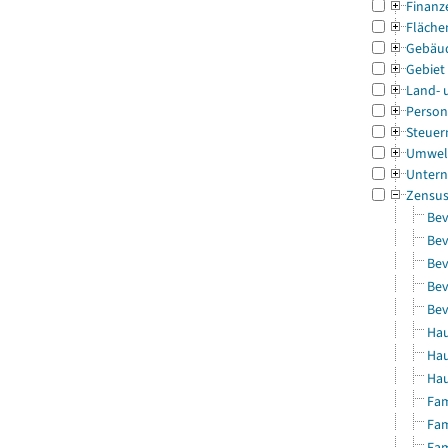
Finanz
Fläche
Gebäu
Gebiet
Land- 
Person
Steuer
Umwel
Untern
Zensu
Bev
Bev
Bev
Bev
Bev
Hau
Hau
Hau
Fam
Fam
Fam