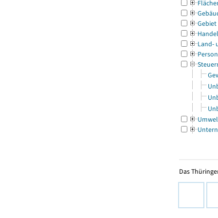
Fläche
Gebäu
Gebiet
Handel
Land- 
Person
Steuer
Gew
Unb
Unb
Unb
Umwel
Untern
Das Thüringer