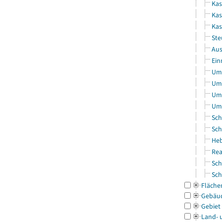
Kas
Kas
Ka
Ste
Aus
Ein
Uml
Uml
Uml
Uml
Sch
Sch
Heb
Rea
Sch
Sch
Fläche
Gebäu
Gebiet
Land- 