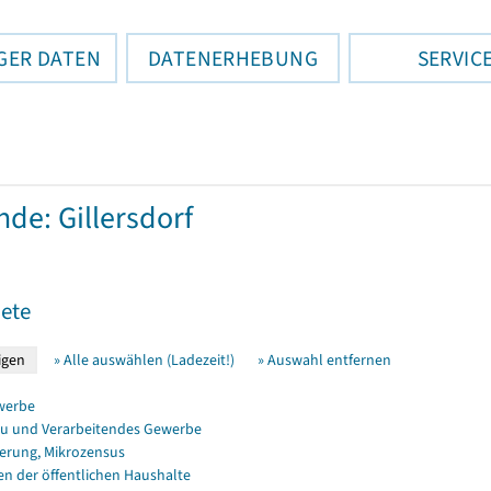
GER DATEN
DATENERHEBUNG
SERVIC
de: Gillersdorf
ete
» Alle auswählen (Ladezeit!)
» Auswahl entfernen
werbe
u und Verarbeitendes Gewerbe
erung, Mikrozensus
en der öffentlichen Haushalte